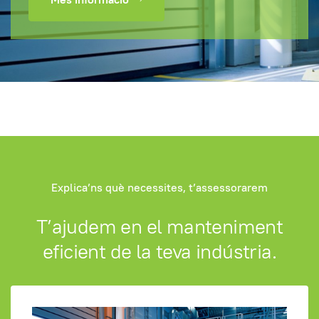
Explica’ns què necessites, t’assessorarem
T’ajudem en el manteniment
eficient de la teva indústria.