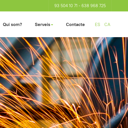
93 504 10 71 - 638 968 725
Qui som?
Serveis
Contacte
ES
CA